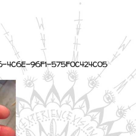
6-4C6E-96F1-575F0C424C05