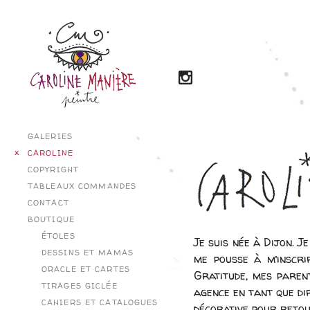
GALERIES
CAROLINE
COPYRIGHT
TABLEAUX COMMANDES
CONTACT
BOUTIQUE
ÉTOLES
Je suis née à Dijon. J
DESSINS ET MAMAS
me pousse à m’inscri
ORACLE ET CARTES
Gratitude, mes parent
TIRAGES GICLÉE
agence en tant que dir
CAHIERS ET CATALOGUES
décorative pour retou