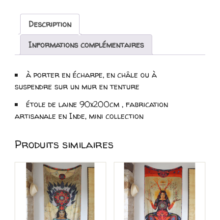
Étole
Laine
Description
douce
"Yoni
Informations complémentaires
-
Madone"
à porter en écharpe, en châle ou à
suspendre sur un mur en tenture
étole de laine 90x200cm , fabrication
artisanale en Inde, mini collection
Produits similaires