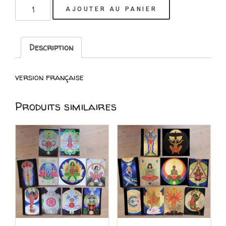
quantité
AJOUTER AU PANIER
de
Cartes
Oracle
Description
Femmes
médecine
version française
Produits similaires