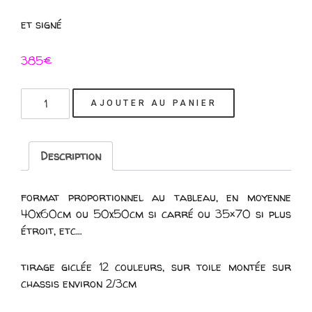
et signé
385€
quantité
AJOUTER AU PANIER
de
au
choix,
Description
tirage
Giclée
redoré
format proportionnel au tableau, en moyenne
sur
40x60cm ou 50x50cm si carré ou 35×70 si plus
TOILE
étroit, etc…
/
format
tirage giclée 12 couleurs, sur toile montée sur
moyen
chassis environ 2/3cm